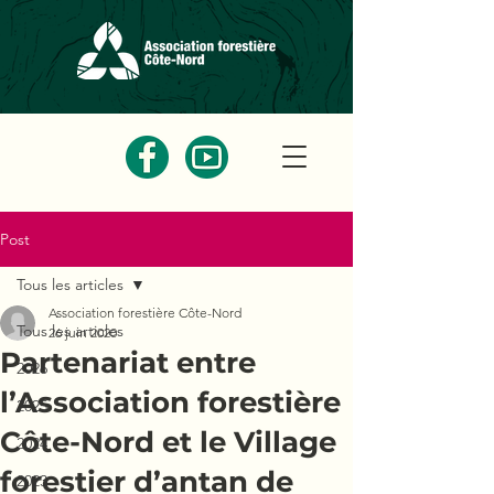
Post
Tous les articles
Association forestière Côte-Nord
Tous les articles
26 juin 2020
Partenariat entre
2026
l’Association forestière
2025
Côte-Nord et le Village
2024
forestier d’antan de
2023