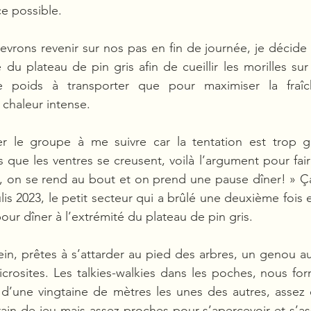
ce possible.
vrons revenir sur nos pas en fin de journée, je décide
du plateau de pin gris afin de cueillir les morilles sur l
le poids à transporter que pour maximiser la fraîc
chaleur intense.
ner le groupe à me suivre car la tentation est trop g
s que les ventres se creusent, voilà l’argument pour fair
es, on se rend au bout et on prend une pause dîner! » Ç
lis 2023, le petit secteur qui a brûlé une deuxième fois e
our dîner à l’extrémité du plateau de pin gris.
ein, prêtes à s’attarder au pied des arbres, un genou au
icrosites. Les talkies-walkies dans les poches, nous fo
 d’une vingtaine de mètres les unes des autres, assez 
ain de jeu mais assez proches pour s’apercevoir et s’as