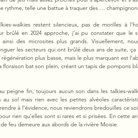
 rythme, telle une battue à traquer des … champignon
kies-walkies restent silencieux, pas de morilles à l’ho
ur brûlé en 2024 approche, j’ai pu constater que le so
 ainsi des microsites plus grands. Visuellement, nous
tinguer les secteurs qui ont brûlé deux ans de suite, ça 
la régénération plus basse, mais le plus marquant est l’a
 floraison bat son plein, créant un tapis de pompons bl
 peigne fin, toujours aucun son dans les talkies-walkie
u sol mais rien avec les petites alvéoles caractérist
e rendre à l’évidence, nous reviendrons bredouilles ce soir
our rien qu’elles sont si rares et si prisées. En cette an
 de feu demeure aux abords de la rivière Moisie.