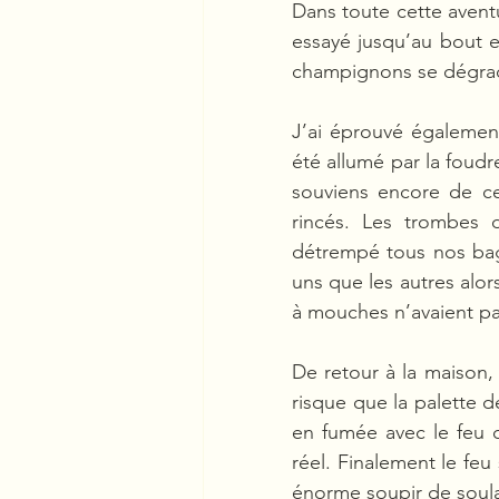
Dans toute cette aventu
essayé jusqu’au bout et
champignons se dégrade
J’ai éprouvé également
été allumé par la foudr
souviens encore de cet
rincés. Les trombes 
détrempé tous nos bagag
uns que les autres alor
à mouches n’avaient pa
De retour à la maison, 
risque que la palette de
en fumée avec le feu q
réel. Finalement le feu 
énorme soupir de sou