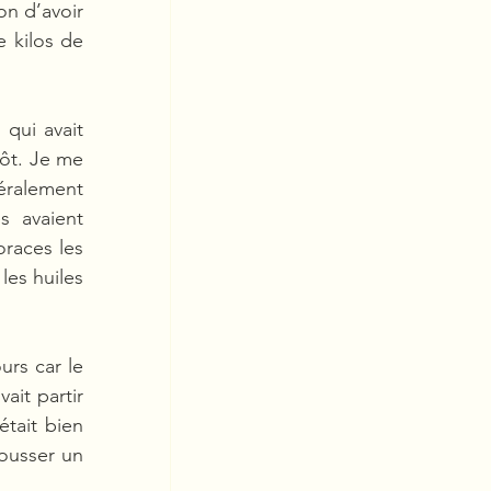
n d’avoir 
 kilos de 
qui avait 
ôt. Je me 
éralement 
 avaient 
races les 
es huiles 
rs car le 
it partir 
tait bien 
ousser un 