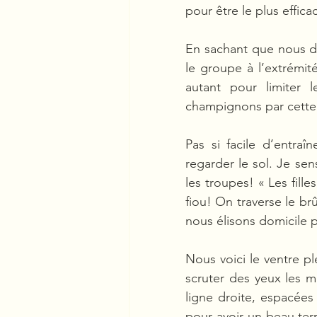
pour être le plus effica
En sachant que nous de
le groupe à l’extrémité 
autant pour limiter 
champignons par cette 
Pas si facile d’entraî
regarder le sol. Je sen
les troupes! « Les fill
fiou! On traverse le brû
nous élisons domicile p
Nous voici le ventre pl
scruter des yeux les m
ligne droite, espacées
pour avoir un beau terr