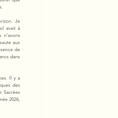
s.
rizon. Je 
l avait à 
 n’avons 
saute aux 
bsence de 
ancs dans 
s. Il y a 
iques des 
. Sacrées 
née 2026, 