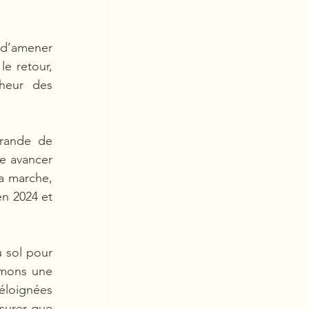
 d’amener 
e retour, 
heur des 
rande de 
e avancer 
a marche, 
n 2024 et 
 sol pour 
rmons une 
éloignées 
surer que 