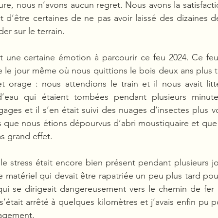
re, nous n’avons aucun regret. Nous avons la satisfactio
 d’être certaines de ne pas avoir laissé des dizaines de
r sur le terrain.
 une certaine émotion à parcourir ce feu 2024. Ce feu 
e le jour même où nous quittions le bois deux ans plus t
 orage : nous attendions le train et il nous avait litt
d’eau qui étaient tombées pendant plusieurs minutes
es et il s’en était suivi des nuages d’insectes plus vo
s que nous étions dépourvus d’abri moustiquaire et que l
s grand effet.
le stress était encore bien présent pendant plusieurs jou
 matériel qui devait être rapatriée un peu plus tard pouva
ui se dirigeait dangereusement vers le chemin de fer é
s’était arrêté à quelques kilomètres et j’avais enfin pu p
lagement.