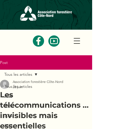
Post
Tous les articles
Association forestière Côte-Nord
Tous les articles
23 juin
Les
2026
télécommunications …
2025
invisibles mais
2024
essentielles
2023