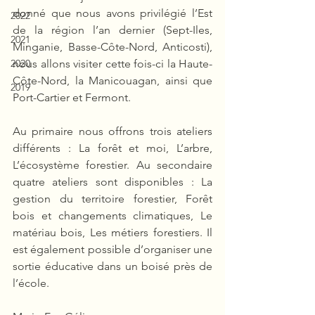
donné que nous avons privilégié l’Est 
2022
de la région l’an dernier (Sept-Iles, 
2021
Minganie, Basse-Côte-Nord, Anticosti), 
2020
nous allons visiter cette fois-ci la Haute-
Côte-Nord, la Manicouagan, ainsi que 
2019
Port-Cartier et Fermont.
Au primaire nous offrons trois ateliers 
différents : La forêt et moi, L’arbre, 
L’écosystème forestier. Au secondaire 
quatre ateliers sont disponibles : La 
gestion du territoire forestier, Forêt 
bois et changements climatiques, Le 
matériau bois, Les métiers forestiers. Il 
est également possible d’organiser une 
sortie éducative dans un boisé près de 
l’école.