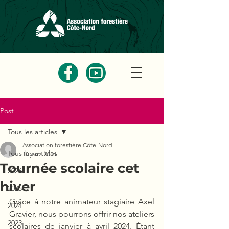
Post
Tous les articles
Association forestière Côte-Nord
Tous les articles
10 janv. 2024
Tournée scolaire cet
2026
hiver
2025
Grâce à notre animateur stagiaire Axel 
2024
Gravier, nous pourrons offrir nos ateliers 
2023
scolaires de janvier à avril 2024. Étant 