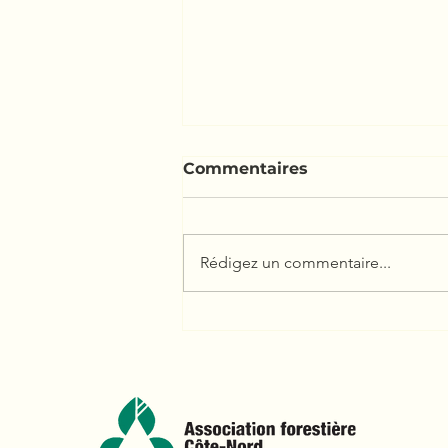
Blogue morille de feu
Commentaires
Le récit de l'expédition de juin 2
Sept-Iles
Rédigez un commentaire...