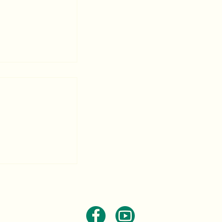
AFR
tions forestières
anc succès.