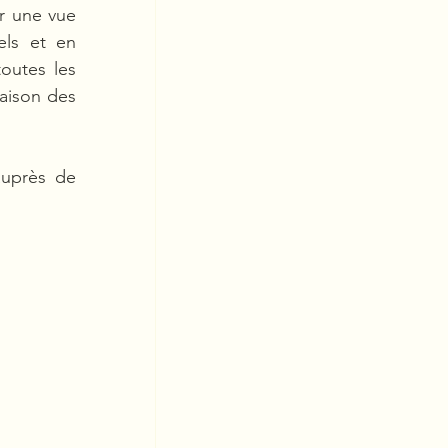
r une vue 
ls et en 
outes les 
aison des 
auprès de 