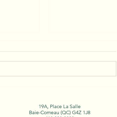
Camp de formation des 
024 au nord de
Le Camp de formation des Associa
régionales (AFR) 2024 a été un fr
19A, Place La Salle
Baie-Comeau (QC) G4Z 1J8