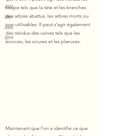
2022
coupe tels que la tête et les branches 
des arbres abattus, les arbres morts ou 
2021
non utilisables. Il peut s’agir également 
2020
des résidus des usines tels que les 
2019
écorces, les sciures et les planures.
Maintenant que l’on a identifié ce que 