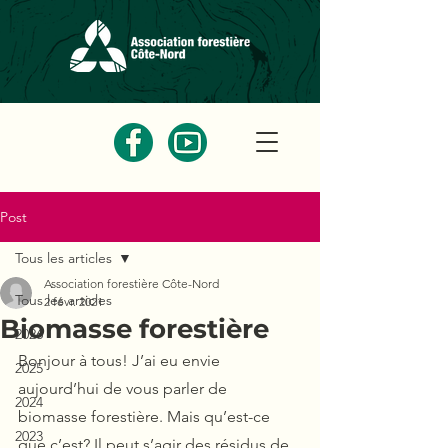
Post
Tous les articles
Association forestière Côte-Nord
Tous les articles
2 févr. 2021
Biomasse forestière
2026
Bonjour à tous! J’ai eu envie 
2025
aujourd’hui de vous parler de 
2024
biomasse forestière. Mais qu’est-ce 
2023
que c’est? Il peut s’agir des résidus de 