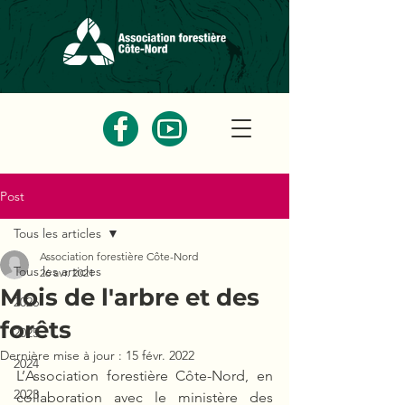
Post
Tous les articles
Association forestière Côte-Nord
Tous les articles
26 avr. 2021
Mois de l'arbre et des
2026
forêts
2025
Dernière mise à jour :
15 févr. 2022
2024
L’Association forestière Côte-Nord, en 
2023
collaboration avec le ministère des 