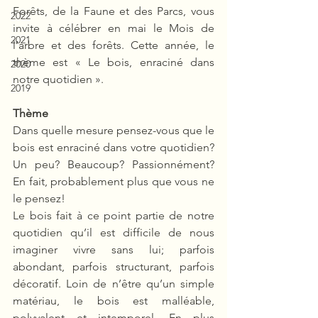
Forêts, de la Faune et des Parcs, vous 
2022
invite à célébrer en mai le Mois de 
2021
l’arbre et des forêts. Cette année, le 
thème est « Le bois, enraciné dans 
2020
notre quotidien ».
2019
Thème
Dans quelle mesure pensez-vous que le 
bois est enraciné dans votre quotidien? 
Un peu? Beaucoup? Passionnément? 
En fait, probablement plus que vous ne 
le pensez!
Le bois fait à ce point partie de notre 
quotidien qu’il est difficile de nous 
imaginer vivre sans lui; parfois 
abondant, parfois structurant, parfois 
décoratif. Loin de n’être qu’un simple 
matériau, le bois est malléable, 
polyvalent et intemporel. En plus 