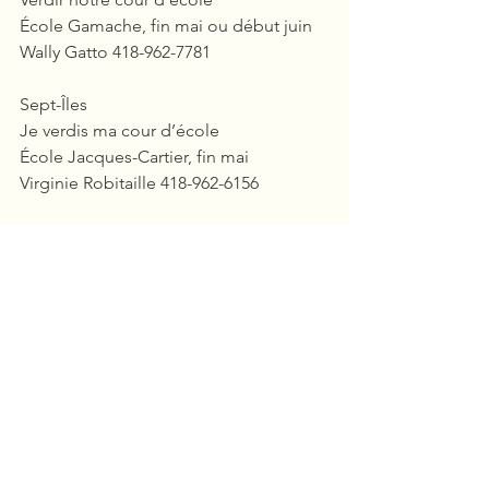
École Gamache, fin mai ou début juin
Wally Gatto 418-962-7781
Sept-Îles
Je verdis ma cour d’école
École Jacques-Cartier, fin mai
Virginie Robitaille 418-962-6156
Sept-Îles
Je verdis ma cour
École Marie-Immaculée, 28 mai
Monique Beaudin 418-962-9686
Rivière St-Jean/ Magpie
Plantons pour le futur
Salle municipale, 22 mai
Municipalité Rivière St-Jean/ Magpie, 
Karine Chouinard 418-949-2464 poste 