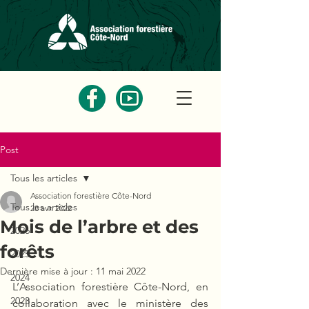
Post
Tous les articles
Association forestière Côte-Nord
Tous les articles
28 avr. 2022
Mois de l’arbre et des
2026
forêts
2025
Dernière mise à jour :
11 mai 2022
2024
L’Association forestière Côte-Nord, en 
2023
collaboration avec le ministère des 