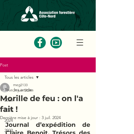
Post
Tous les articles
meg2133
Tous les articles
21 juin 2024
Morille de feu : on l'a
2026
fait !
2025
Dernière mise à jour :
3 juil. 2024
2024
Journal d’expédition de 
2023
Claire Benoit, Trésors des 