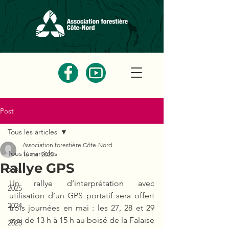
Post
Tous les articles
Association forestière Côte-Nord
Tous les articles
16 mai 2025
Rallye GPS
2026
Un rallye d’interprétation avec 
2025
utilisation d’un GPS portatif sera offert 
2024
trois journées en mai : les 27, 28 et 29 
mai de 13 h à 15 h au boisé de la Falaise 
2023