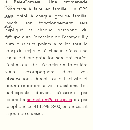
à Baie-Comeau.
Une promenade 
2022
instructive à faire en famille. Un GPS 
sera prêté à chaque groupe familial 
2021
inscrit, son fonctionnement sera 
2020
expliqué et chaque personne du 
2019
groupe aura l’occasion de l’essayer. Il y 
aura plusieurs points à rallier tout le 
long du trajet et à chacun d’eux une 
capsule d’interprétation sera présentée. 
L’animateur de l’Association forestière 
vous accompagnera dans vos 
observations durant toute l’activité et 
pourra répondre à vos questions. Les 
participants doivent s’inscrire par 
courriel à 
animation@afcn.qc.ca
 ou par 
téléphone au 418 298-2200, en précisant 
la journée choisie.