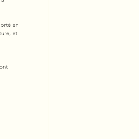
orté en 
ure, et 
 ont 