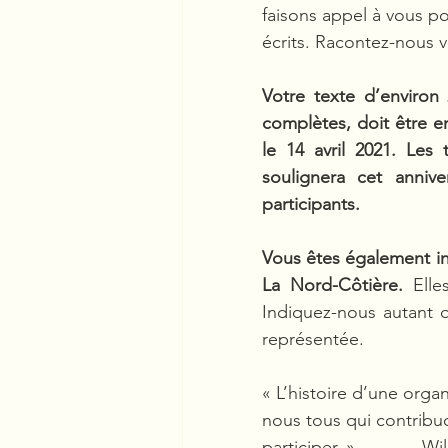
faisons appel à vous po
écrits. Racontez-nous 
Votre texte d’enviro
complètes, doit être e
le 14 avril 2021. Les 
soulignera cet annive
participants.
Vous êtes également inv
La Nord-Côtière.
 Elle
Indiquez-nous autant qu
représentée.
« L’histoire d’une organ
nous tous qui contribu
participer. »		William Lebel, directeur de la Coopérative forestière La Nord-