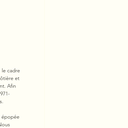
 le cadre 
ôtière et 
t. Afin 
1971-
s.
e épopée 
Nous 