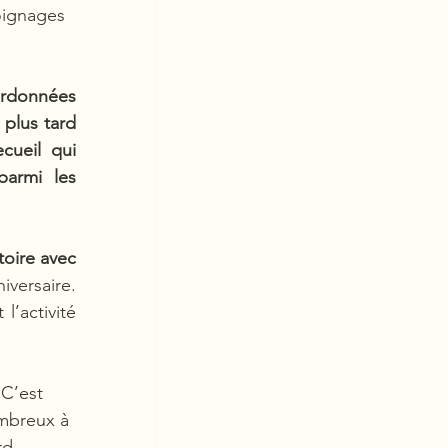
oignages 
rdonnées 
 plus tard 
cueil qui 
armi les 
oire avec 
versaire. 
’activité 
 C’est 
mbreux à 