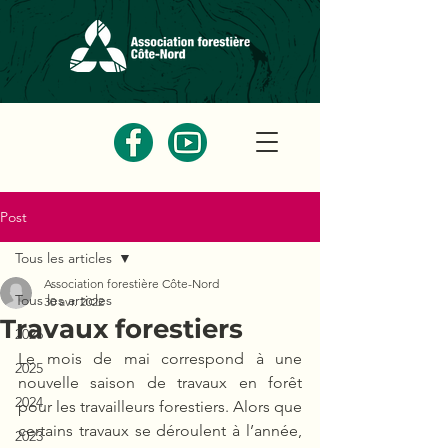
Post
Tous les articles
Association forestière Côte-Nord
Tous les articles
30 avr. 2022
Travaux forestiers
2026
Le mois de mai correspond à une 
2025
nouvelle saison de travaux en forêt 
2024
pour les travailleurs forestiers. Alors que 
certains travaux se déroulent à l’année, 
2023