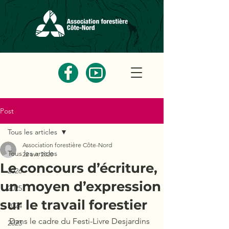
Post
Tous les articles
Association forestière Côte-Nord
Tous les articles
22 avr. 2020
Le concours d’écriture,
2026
un moyen d’expression
2025
sur le travail forestier
2024
Dans le cadre du Festi-Livre Desjardins 
2023