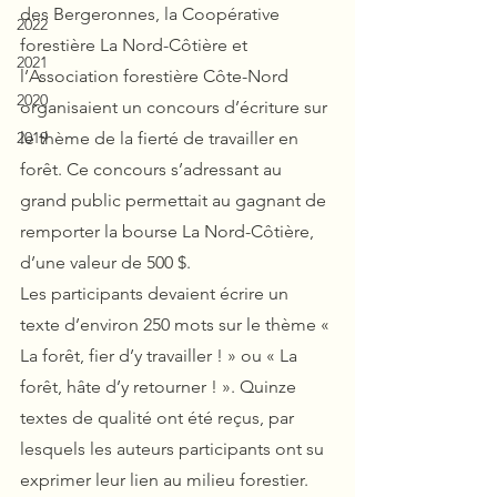
des Bergeronnes, la Coopérative 
2022
forestière La Nord-Côtière et 
2021
l’Association forestière Côte-Nord 
2020
organisaient un concours d’écriture sur 
2019
le thème de la fierté de travailler en 
forêt. Ce concours s’adressant au 
grand public permettait au gagnant de 
remporter la bourse La Nord-Côtière, 
d’une valeur de 500 $.
Les participants devaient écrire un 
texte d’environ 250 mots sur le thème « 
La forêt, fier d’y travailler ! » ou « La 
forêt, hâte d’y retourner ! ». Quinze 
textes de qualité ont été reçus, par 
lesquels les auteurs participants ont su 
exprimer leur lien au milieu forestier. 