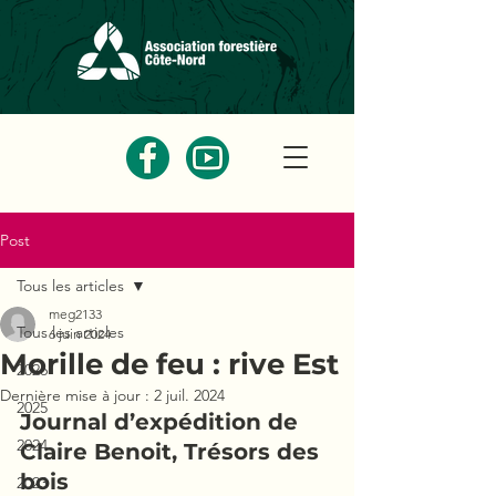
Post
Tous les articles
meg2133
Tous les articles
6 juin 2024
Morille de feu : rive Est
2026
Dernière mise à jour :
2 juil. 2024
2025
Journal d’expédition de 
2024
Claire Benoit, Trésors des 
bois
2023