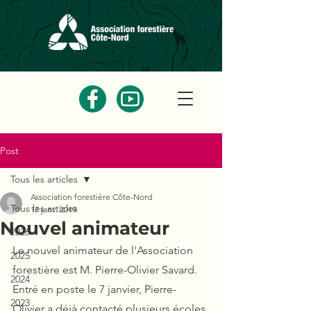
Post
Tous les articles
Association forestière Côte-Nord
Tous les articles
17 janv. 2019
Nouvel animateur
2026
Le nouvel animateur de l'Association 
2025
forestière est M. Pierre-Olivier Savard. 
2024
Entré en poste le 7 janvier, Pierre-
2023
Olivier a déjà contacté plusieurs écoles 