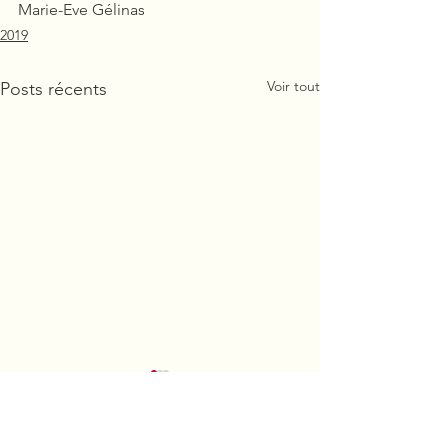
Marie-Eve Gélinas
2019
Voir tout
Posts récents
Campagne de
Bienvenue à V
publicité 2019
Gauthier
Suite à la sortie de la vidéo «
L’Association fores