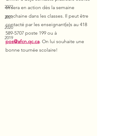
2022
et sera en action dès la semaine 
prochaine dans les classes. Il peut être 
2021
contacté par les enseignant(e)s au 418 
2020
589-5707 poste 199 ou à 
2019
pos@afcn.qc.ca
. On lui souhaite une 
bonne tournée scolaire!