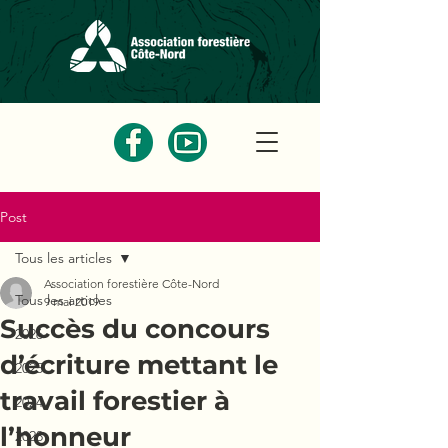
Post
Tous les articles
Association forestière Côte-Nord
Tous les articles
9 mai 2019
Succès du concours
2026
d’écriture mettant le
2025
travail forestier à
2024
l’honneur
2023