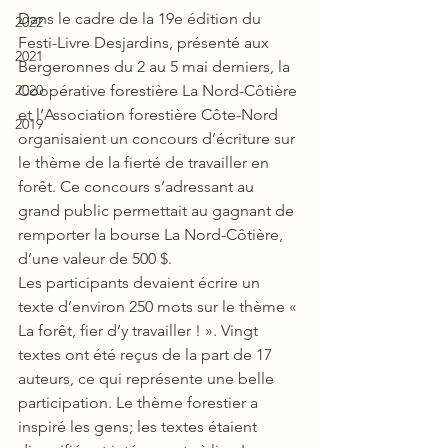
Dans le cadre de la 19e édition du 
2022
Festi-Livre Desjardins, présenté aux 
2021
Bergeronnes du 2 au 5 mai derniers, la 
2020
Coopérative forestière La Nord-Côtière 
et l’Association forestière Côte-Nord 
2019
organisaient un concours d’écriture sur 
le thème de la fierté de travailler en 
forêt. Ce concours s’adressant au 
grand public permettait au gagnant de 
remporter la bourse La Nord-Côtière, 
d’une valeur de 500 $.
Les participants devaient écrire un 
texte d’environ 250 mots sur le thème « 
La forêt, fier d’y travailler ! ». Vingt 
textes ont été reçus de la part de 17 
auteurs, ce qui représente une belle 
participation. Le thème forestier a 
inspiré les gens; les textes étaient 