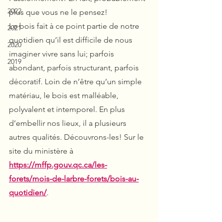
2022
plus que vous ne le pensez!
Le bois fait à ce point partie de notre 
2021
quotidien qu’il est difficile de nous 
2020
imaginer vivre sans lui; parfois 
2019
abondant, parfois structurant, parfois 
décoratif. Loin de n’être qu’un simple 
matériau, le bois est malléable, 
polyvalent et intemporel. En plus 
d’embellir nos lieux, il a plusieurs 
autres qualités. Découvrons-les! Sur le 
site du ministère à 
https://mffp.gouv.qc.ca/les-
forets/mois-de-larbre-forets/bois-au-
quotidien/
.