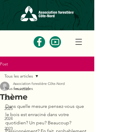
Post
Tous les articles
Association forestière Côte-Nord
Tous les articles
1 mai 2020
Thème
2026
Dans quelle mesure pensez-vous que 
2025
le bois est enraciné dans votre 
2024
quotidien? Un peu? Beaucoup? 
2023
Passionnément? En fait, probablement 