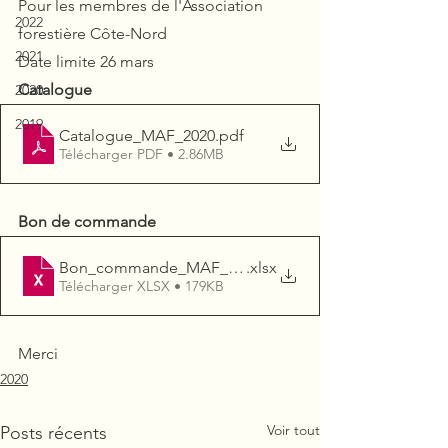
Pour les membres de l'Association 
2022
forestière Côte-Nord
2021
Date limite 26 mars
Catalogue
2020
2019
Catalogue_MAF_2020
.pdf
Télécharger PDF • 2.86MB
Bon de commande
Bon_commande_MAF_2020
.xlsx
Télécharger XLSX • 179KB
Merci
2020
Voir tout
Posts récents