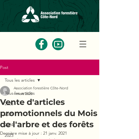
Post
Tous les articles
Association forestière Côte-Nord
Tous les articles
4 mars 2020
Vente d'articles
2026
promotionnels du Mois
2025
de l'arbre et des forêts
2024
Dernière mise à jour :
21 janv. 2021
2023